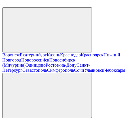
Воронеж
Екатеринбург
Казань
Краснодар
Красноярск
Нижний
Новгород
Новороссийск
Новосибирск
(Мичурина)
Одинцово
Ростов-на-Дону
Санкт-
Петербург
Севастополь
Симферополь
Сочи
Ульяновск
Чебоксары