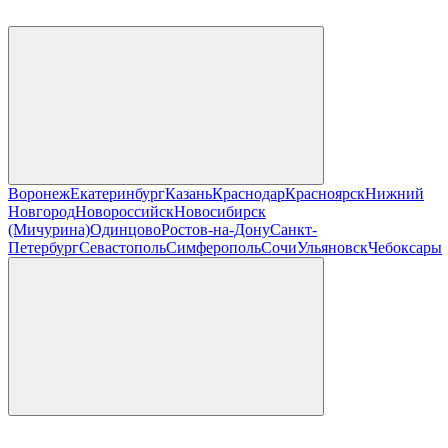
Воронеж
Екатеринбург
Казань
Краснодар
Красноярск
Нижний
Новгород
Новороссийск
Новосибирск
(Мичурина)
Одинцово
Ростов-на-Дону
Санкт-
Петербург
Севастополь
Симферополь
Сочи
Ульяновск
Чебоксары