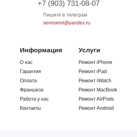
+7 (903) 731-08-07
сервис.
Пишите в телеграм
Маргарита М.
ММ
serviseml@yandex.ru
22.02.2026
Сделали все супер! Обращалась за ремнтом
Информация
Услуги
дисплея, ребята помогли определится с выбором и
подсказали ,что будет лучше. Большое спасибо
О нас
Ремонт iPhone
вежлевому персоналу за оказаные услуги. В
Гарантия
Ремонт iPad
подарок поставили защитку, очень приятно ))
Оплата
Ремонт iWatch
Франшиза
Ремонт MacBook
Роман Гатауллин
РГ
Работа у нас
Ремонт AirPods
21.02.2026
Контакты
Ремонт Android
Обращался за заменой стекла на экран iPhone 17
Pro. Быстро договорились, все четко сделали, дали
гарантию