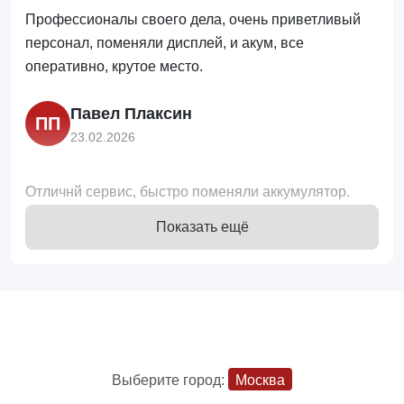
Профессионалы своего дела, очень приветливый
персонал, поменяли дисплей, и акум, все
оперативно, крутое место.
Павел Плаксин
ПП
23.02.2026
Отличнй сервис, быстро поменяли аккумулятор.
Отличные сотрудники, очень приятные ребята
Показать ещё
Вера Зубкова
ВЗ
23.02.2026
Очень хороший сервис. Все ребята-мастера очень
добродушные, компетентные. Помогут, подскажут и
Выберите город:
Москва
всё отремонтируют. Воощем всем советую этот