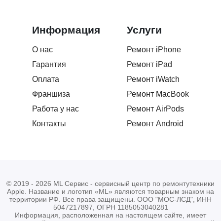
Сделали все супер! Обращалась за ремнтом
Информация
Услуги
дисплея, ребята помогли определится с выбором и
подсказали ,что будет лучше. Большое спасибо
О нас
Ремонт iPhone
вежлевому персоналу за оказаные услуги. В
Гарантия
Ремонт iPad
подарок поставили защитку, очень приятно ))
Оплата
Ремонт iWatch
Франшиза
Ремонт MacBook
Роман Гатауллин
РГ
Работа у нас
Ремонт AirPods
21.02.2026
Контакты
Ремонт Android
Обращался за заменой стекла на экран iPhone 17
Pro. Быстро договорились, все четко сделали, дали
гарантию
© 2019 - 2026 ML Сервис - сервисный центр по ремонтутехники
Apple. Название и логотип «ML» являются товарным знаком на
Даниил Терентьев
ДТ
территории РФ. Все права защищены. ООО "МОС-ЛСД", ИНН
17.02.2026
5047217897, ОГРН 1185053040281
Информация, расположенная на настоящем сайте, имеет