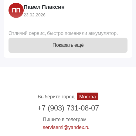
Павел Плаксин
ПП
23.02.2026
Отличнй сервис, быстро поменяли аккумулятор.
Отличные сотрудники, очень приятные ребята
Показать ещё
Вера Зубкова
ВЗ
23.02.2026
Очень хороший сервис. Все ребята-мастера очень
добродушные, компетентные. Помогут, подскажут и
Выберите город:
Москва
всё отремонтируют. Воощем всем советую этот
+7 (903) 731-08-07
сервис.
Пишите в телеграм
Маргарита М.
ММ
serviseml@yandex.ru
22.02.2026