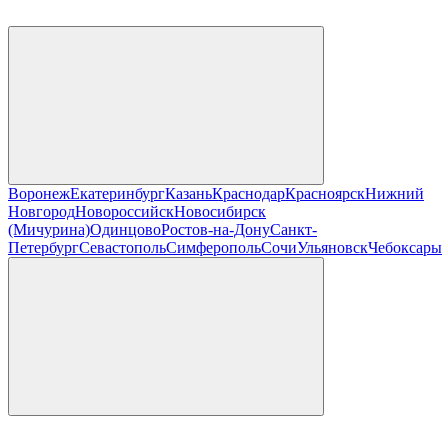
Воронеж
Екатеринбург
Казань
Краснодар
Красноярск
Нижний
Новгород
Новороссийск
Новосибирск
(Мичурина)
Одинцово
Ростов-на-Дону
Санкт-
Петербург
Севастополь
Симферополь
Сочи
Ульяновск
Чебоксары