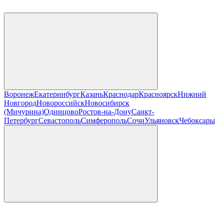
Воронеж
Екатеринбург
Казань
Краснодар
Красноярск
Нижний
Новгород
Новороссийск
Новосибирск
(Мичурина)
Одинцово
Ростов-на-Дону
Санкт-
Петербург
Севастополь
Симферополь
Сочи
Ульяновск
Чебоксары