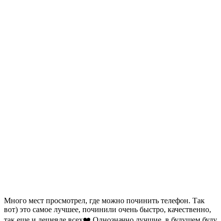
Много мест просмотрел, где можно починить телефон. Так
вот) это самое лучшее, починили очень быстро, качественно,
так еще и дешевле всех❤️ Однозначно лучшие, в будущем буду