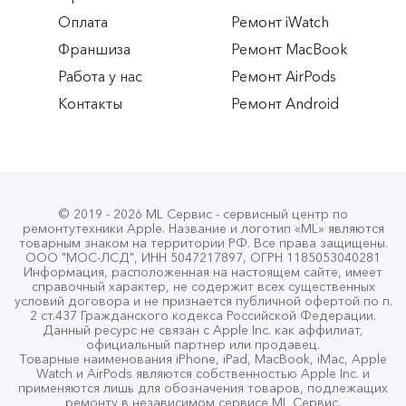
вежлевому персоналу за оказаные услуги. В
Оплата
Ремонт iWatch
подарок поставили защитку, очень приятно ))
Франшиза
Ремонт MacBook
Работа у нас
Ремонт AirPods
Роман Гатауллин
РГ
Контакты
Ремонт Android
21.02.2026
Обращался за заменой стекла на экран iPhone 17
Pro. Быстро договорились, все четко сделали,
дали гарантию
© 2019 - 2026 ML Сервис - сервисный центр по
ремонтутехники Apple. Название и логотип «ML» являются
товарным знаком на территории РФ. Все права защищены.
Даниил Терентьев
ООО "МОС-ЛСД", ИНН 5047217897, ОГРН 1185053040281
ДТ
Информация, расположенная на настоящем сайте, имеет
17.02.2026
справочный характер, не содержит всех существенных
условий договора и не признается публичной офертой по п.
2 ст.437 Гражданского кодекса Российской Федерации.
Данный ресурс не связан с Apple Inc. как аффилиат,
Много мест просмотрел, где можно починить
официальный партнер или продавец.
телефон. Так вот) это самое лучшее, починили
Товарные наименования iPhone, iPad, MacBook, iMac, Apple
Watch и AirPods являются собственностью Apple Inc. и
очень быстро, качественно, так еще и дешевле
применяются лишь для обозначения товаров, подлежащих
ремонту в независимом сервисе ML Сервис.
всех❤️ Однозначно лучшие, в будущем буду идти