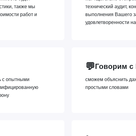
стики, также мы
технический аудит, ко
оимости работ и
выполнения Вашего з
удовлетворенности н
💬
Говорим с
ь с опытными
сможем объяснить да
алифицированную
простыми словами
фону