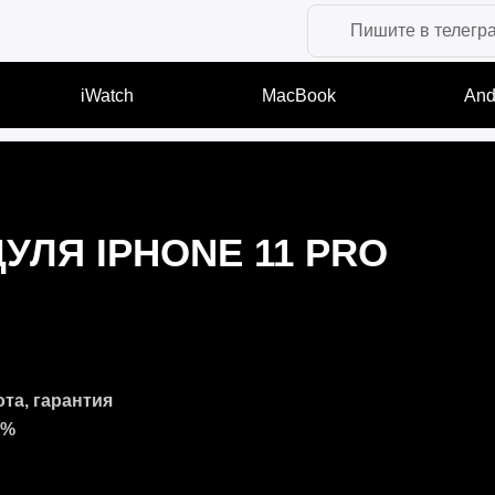
Пишите в телегр
iWatch
MacBook
And
УЛЯ IPHONE 11 PRO
ота, гарантия
7%