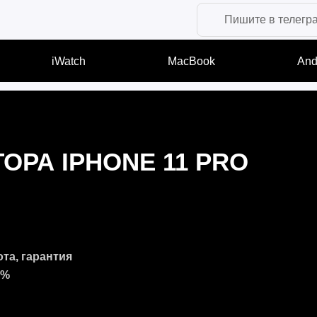
Пишите в телегр
iWatch
MacBook
And
ОРА IPHONE 11 PRO
ота, гарантия
7%