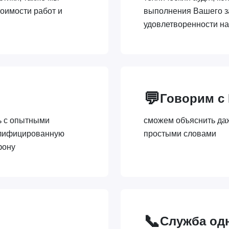
оимости работ и
выполнения Вашего з
удовлетворенности н
💬
Говорим с
ь с опытными
сможем объяснить да
алифицированную
простыми словами
фону
📞
Служба од