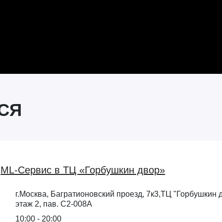
СЯ
ML-Сервис в ТЦ «Горбушкин двор»
г.Москва, Багратионовский проезд, 7к3,ТЦ "Горбушкин д
этаж 2, пав. С2-008А
10:00 - 20:00