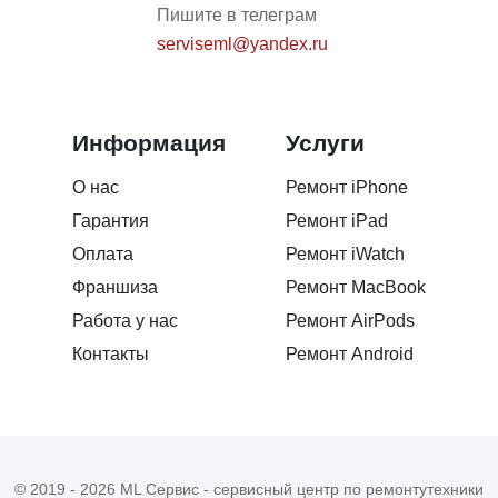
Пишите в телеграм
Маргарита М.
ММ
serviseml@yandex.ru
22.02.2026
Сделали все супер! Обращалась за ремнтом
Информация
Услуги
дисплея, ребята помогли определится с выбором и
подсказали ,что будет лучше. Большое спасибо
О нас
Ремонт iPhone
вежлевому персоналу за оказаные услуги. В
Гарантия
Ремонт iPad
подарок поставили защитку, очень приятно ))
Оплата
Ремонт iWatch
Франшиза
Ремонт MacBook
Роман Гатауллин
РГ
Работа у нас
Ремонт AirPods
21.02.2026
Контакты
Ремонт Android
Обращался за заменой стекла на экран iPhone 17
Pro. Быстро договорились, все четко сделали, дали
гарантию
© 2019 - 2026 ML Сервис - сервисный центр по ремонтутехники