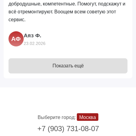
добродушные, компетентные. Помогут, подскажут и
всё отремонтируют. Воощем всем советую этот
сервис.
Аяз Ф.
АФ
23.02.2026
Профессионалы своего дела, очень приветливый
Показать ещё
персонал, поменяли дисплей, и акум, все
оперативно, крутое место.
Павел Плаксин
ПП
23.02.2026
Выберите город:
Москва
Отличнй сервис, быстро поменяли аккумулятор.
+7 (903) 731-08-07
Отличные сотрудники, очень приятные ребята