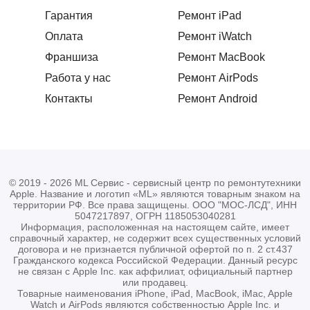
вежлевому персоналу за оказаные услуги. В
Гарантия
Ремонт iPad
подарок поставили защитку, очень приятно ))
Оплата
Ремонт iWatch
Франшиза
Ремонт MacBook
Роман Гатауллин
РГ
Работа у нас
Ремонт AirPods
21.02.2026
Контакты
Ремонт Android
Обращался за заменой стекла на экран iPhone 17
Pro. Быстро договорились, все четко сделали, дали
гарантию
© 2019 - 2026 ML Сервис - сервисный центр по ремонтутехники
Apple. Название и логотип «ML» являются товарным знаком на
Даниил Терентьев
ДТ
территории РФ. Все права защищены. ООО "МОС-ЛСД", ИНН
17.02.2026
5047217897, ОГРН 1185053040281
Информация, расположенная на настоящем сайте, имеет
справочный характер, не содержит всех существенных условий
договора и не признается публичной офертой по п. 2 ст.437
Много мест просмотрел, где можно починить
Гражданского кодекса Российской Федерации. Данный ресурс
не связан с Apple Inc. как аффилиат, официальный партнер
телефон. Так вот) это самое лучшее, починили
или продавец.
очень быстро, качественно, так еще и дешевле всех
Товарные наименования iPhone, iPad, MacBook, iMac, Apple
Watch и AirPods являются собственностью Apple Inc. и
❤️ Однозначно лучшие, в будущем буду идти сразу к