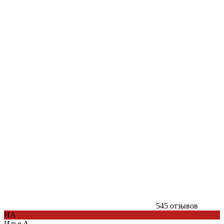
545 отзывов
ИА
Илья А.