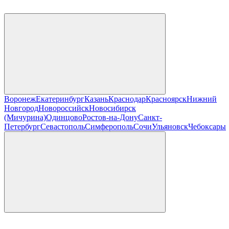
Воронеж
Екатеринбург
Казань
Краснодар
Красноярск
Нижний
Новгород
Новороссийск
Новосибирск
(Мичурина)
Одинцово
Ростов-на-Дону
Санкт-
Петербург
Севастополь
Симферополь
Сочи
Ульяновск
Чебоксары