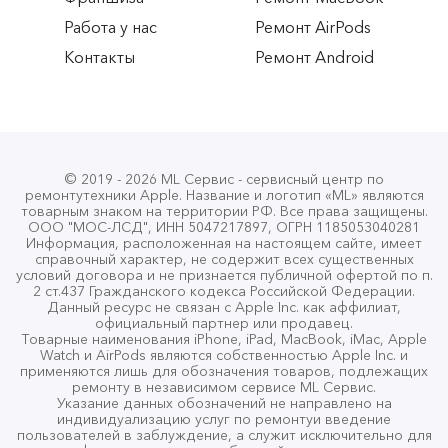
Работа у нас
Ремонт AirPods
Роман Гатауллин
РГ
Контакты
Ремонт Android
21.02.2026
Обращался за заменой стекла на экран iPhone 17
Pro. Быстро договорились, все четко сделали,
дали гарантию
© 2019 - 2026 ML Сервис - сервисный центр по
ремонтутехники Apple. Название и логотип «ML» являются
товарным знаком на территории РФ. Все права защищены.
Даниил Терентьев
ООО "МОС-ЛСД", ИНН 5047217897, ОГРН 1185053040281
ДТ
Информация, расположенная на настоящем сайте, имеет
17.02.2026
справочный характер, не содержит всех существенных
условий договора и не признается публичной офертой по п.
2 ст.437 Гражданского кодекса Российской Федерации.
Данный ресурс не связан с Apple Inc. как аффилиат,
Много мест просмотрел, где можно починить
официальный партнер или продавец.
телефон. Так вот) это самое лучшее, починили
Товарные наименования iPhone, iPad, MacBook, iMac, Apple
Watch и AirPods являются собственностью Apple Inc. и
очень быстро, качественно, так еще и дешевле
применяются лишь для обозначения товаров, подлежащих
ремонту в независимом сервисе ML Сервис.
всех❤️ Однозначно лучшие, в будущем буду идти
Указание данных обозначений не направлено на
сразу к ним) Рекомендую
индивидуализацию услуг по ремонтуи введение
пользователей в заблуждение, а служит исключительно для