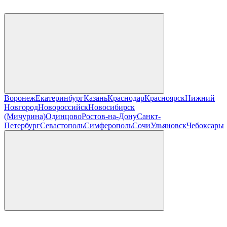
Воронеж
Екатеринбург
Казань
Краснодар
Красноярск
Нижний
Новгород
Новороссийск
Новосибирск
(Мичурина)
Одинцово
Ростов-на-Дону
Санкт-
Петербург
Севастополь
Симферополь
Сочи
Ульяновск
Чебоксары