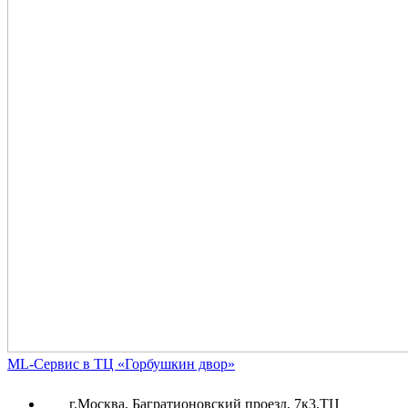
ML-Сервис в ТЦ «Горбушкин двор»
г.Москва, Багратионовский проезд, 7к3,ТЦ